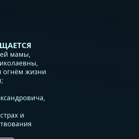
ЯЩАЕТСЯ
оей мамы,
иколаевны,
 огнём жизни
;
ксандровича,
страх и
ствования