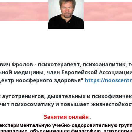
ич Фролов - психотерапевт, психоаналитик, г
ьной медицины, член Европейской Ассоциации
Центр ноосферного здоровья"
https://nooscentr
х аутотренингов, дыхательных и психофизиче
чит психосоматику и повышает жизнестойкос
Занятия онлайн
.
 экспериментальную учебно-оздоровительную груп
направление, объединяющее философию, психологи