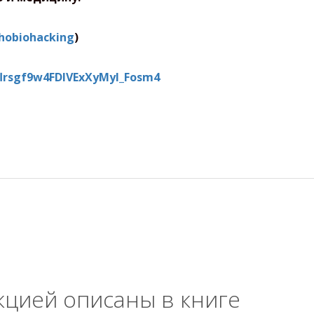
chobiohacking
)
flrsgf9w4FDlVExXyMyl_Fosm4
кцией описаны в книге