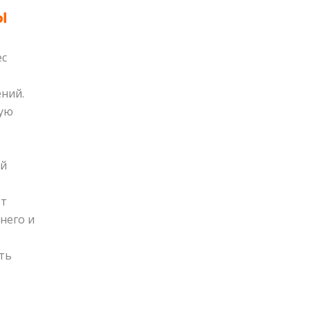
МЫ
ес
ний.
ную
ый
ют
него и
ть