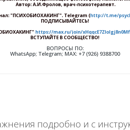
Автор: А.И.Фролов, врач-психотерапевт.
нал: "ПСИХОБИОХАКИНГ".
Telegram (
http://t.me/psy
ПОДПИСЫВАЙТЕСЬ!
ОБИОХАКИНГ"
https://max.ru/join/xHqqcE7ZIolgj8n0M
ВСТУПАЙТЕ В СООБЩЕСТВО!
ВОПРОСЫ ПО:
WhatsApp; Telegram; МАХ: +7 (926) 9388700
ажнения подробно и с инстру