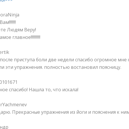
oraNinja
м!!!!!!!!
те Людям Веру!
мое главное!!!!!!!!!!!
rtik
после приступа боли две недели спасибо огромное мне
и эти упражнения. полностью востановил поясницу.
0101671
ое спасибо! Нашла то, что искала!
irYachmenev
арю. Прекрасные упражнения из йоги и пояснения к ним
андр