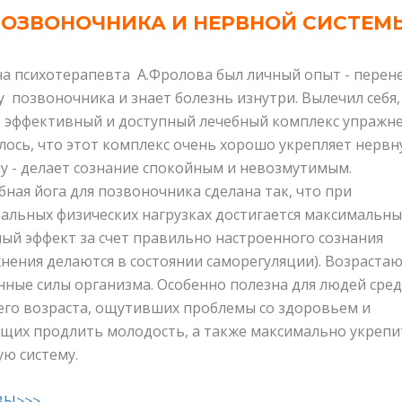
ОЗВОНОЧНИКА И НЕРВНОЙ СИСТЕ
а психотерапевта А.Фролова был личный опыт - перен
 позвоночника и знает болезнь изнутри. Вылечил себя,
в эффективный и доступный лечебный комплекс упражне
ось, что этот комплекс очень хорошо укрепляет нерв
у - делает сознание спокойным и невозмутимым.
ая йога для позвоночника сделана так, что при
альных физических нагрузках достигается максимальн
ый эффект за счет правильно настроенного сознания
нения делаются в состоянии саморегуляции). Возраста
ные силы организма. Особенно полезна для людей сред
его возраста, ощутивших проблемы со здоровьем и
щих продлить молодость, а также максимально укрепи
ю систему.
ВЫ>>>