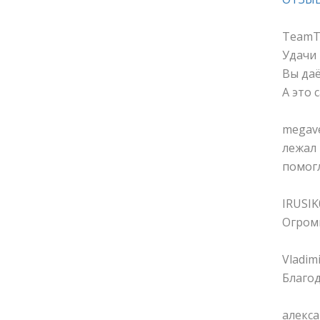
TeamT
Удачи Ва
Вы даё
А это са
megave
лежал 
помогл
IRUSIK
Огромн
Vladim
Благод
алекс