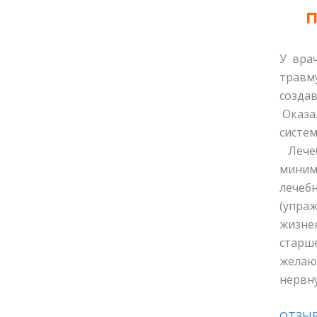
П
У врач
травму
созда
Оказал
систем
Лечебн
миним
лечебн
(упраж
жизнен
старш
желаю
нервну
ОТЗЫ