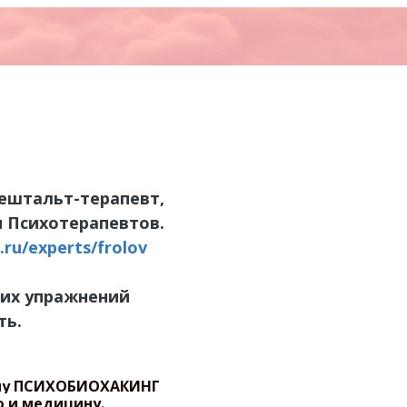
ештальт-терапевт,
 Психотерапевтов.
.ru/experts/frolov
ких упражнений
ть.
пу
ПСИХОБИОХАКИНГ
ю и медицину.