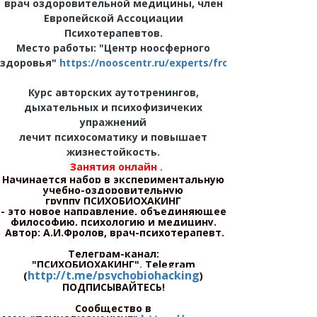
врач оздоровительной медицины, член
Европейской Ассоциации
Психотерапевтов.
Место работы: "Центр ноосферного
здоровья"
https://nooscentr.ru/experts/frolov
Курс авторских аутотренингов,
дыхательных и психофизичеких
упражнений
лечит психосоматику и повышает
жизнестойкость.
Занятия онлайн
.
Начинается набор в экспериментальную
учебно-оздоровительную
группу
ПСИХОБИОХАКИНГ
- это новое направление, объединяющее
философию, психологию и медицину.
Автор: А.И.Фролов, врач-психотерапевт.
Телеграм-канал:
"ПСИХОБИОХАКИНГ".
Telegram
http://t.me/psychobiohacking
(
)
ПОДПИСЫВАЙТЕСЬ!
Сообщество в