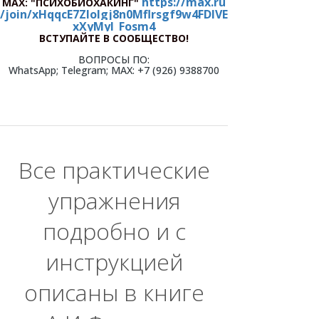
https://max.ru
МАХ:
"ПСИХОБИОХАКИНГ"
/join/xHqqcE7ZIolgj8n0Mflrsgf9w4FDlVE
xXyMyl_Fosm4
ВСТУПАЙТЕ В СООБЩЕСТВО!
ВОПРОСЫ ПО:
WhatsApp; Telegram; МАХ: +7 (926) 9388700
Все практические
упражнения
подробно и с
инструкцией
описаны в книге