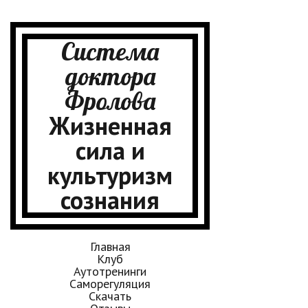
Система
доктора
Фролова
Жизненная
сила и
культуризм
сознания
Главная
Клуб
Аутотренинги
Саморегуляция
Скачать